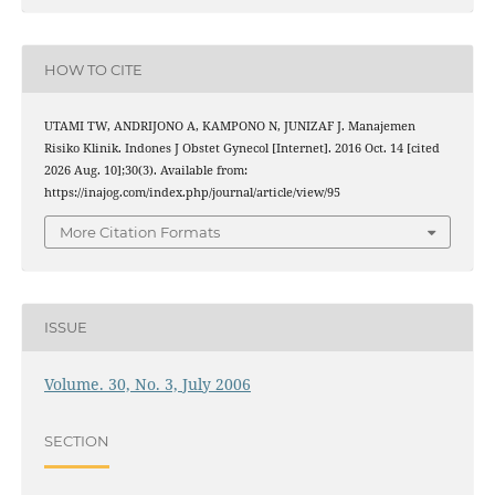
HOW TO CITE
UTAMI TW, ANDRIJONO A, KAMPONO N, JUNIZAF J. Manajemen
Risiko Klinik. Indones J Obstet Gynecol [Internet]. 2016 Oct. 14 [cited
2026 Aug. 10];30(3). Available from:
https://inajog.com/index.php/journal/article/view/95
More Citation Formats
ISSUE
Volume. 30, No. 3, July 2006
SECTION